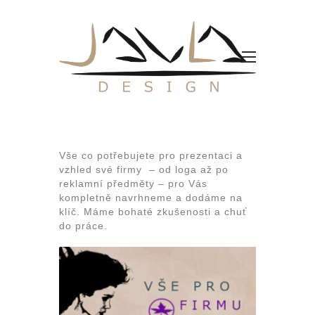
Vše co potřebujete pro prezentaci a
vzhled své firmy – od loga až po
reklamní předměty – pro Vás
kompletně navrhneme a dodáme na
klíč. Máme bohaté zkušenosti a chuť
do práce.